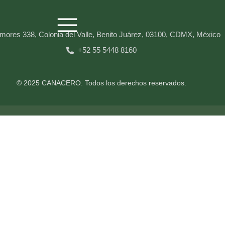
mores 338, Colonia del Valle, Benito Juárez, 03100, CDMX, México
+52 55 5448 8160
© 2025 CANACERO. Todos los derechos reservados.