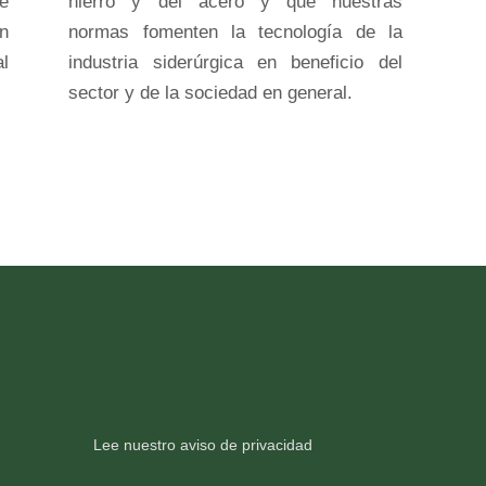
re
hierro y del acero y que nuestras
n
normas fomenten la tecnología de la
al
industria siderúrgica en beneficio del
sector y de la sociedad en general.
Lee nuestro aviso de privacidad