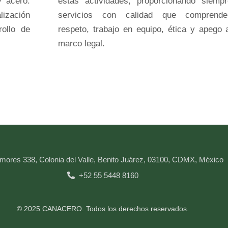
y acero.
estas actividades, proporcionando siemp
ización
servicios con calidad que comprende
rollo de
respeto, trabajo en equipo, ética y apego 
marco legal.
mores 338, Colonia del Valle, Benito Juárez, 03100, CDMX, México
+52 55 5448 8160
© 2025 CANACERO. Todos los derechos reservados.