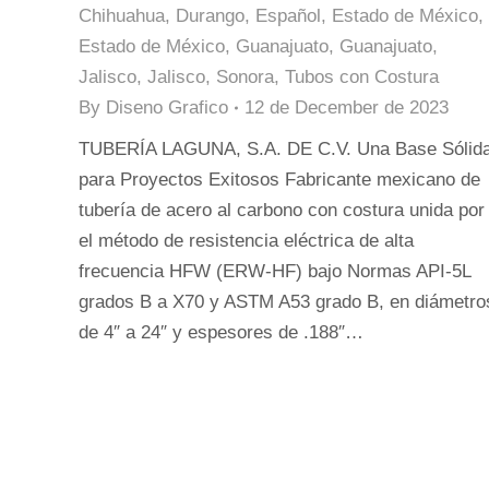
Chihuahua
,
Durango
,
Español
,
Estado de México
,
Estado de México
,
Guanajuato
,
Guanajuato
,
Jalisco
,
Jalisco
,
Sonora
,
Tubos con Costura
By
Diseno Grafico
12 de December de 2023
TUBERÍA LAGUNA, S.A. DE C.V. Una Base Sólid
para Proyectos Exitosos Fabricante mexicano de
tubería de acero al carbono con costura unida por
el método de resistencia eléctrica de alta
frecuencia HFW (ERW-HF) bajo Normas API-5L
grados B a X70 y ASTM A53 grado B, en diámetro
de 4″ a 24″ y espesores de .188″…