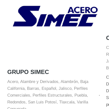
C
R
J
GRUPO SIMEC
C
Acero
,
Alambre y Derivados
,
Alambrón
,
Baja
D
California
,
Barras
,
Español
,
Jalisco
,
Perfiles
D
Comerciales
,
Perfiles Estructurales
,
Puebla
,
S
Redondos
,
San Luis Potosí
,
Tlaxcala
,
Varilla
p
Corrugada